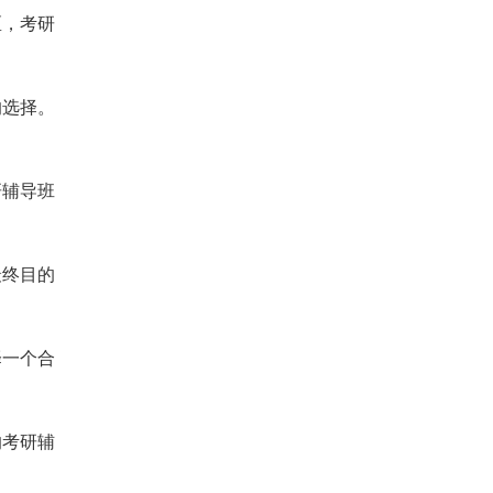
区，考研
的选择。
研辅导班
最终目的
择一个合
的考研辅