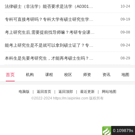
法律硕士（非法学）能否要求是法学（A0301）的职位？法学在职研究生只有本科生才能报考吗？
10-24
专科可直接考研吗？专科大学有硕士研究生学历吗？
09-19
考上研究生后,需要提前找导师嘛？考研专业课现在都是研究生学长学姐来辅导，有没有作用？
09-08
能考上研究生是不是就可以拿到硕士证了？专硕考研5个月时间够吗？
09-24
本科生是先要考研究生，才能再考硕士生吗？考研英语包含多少词汇？
08-29
首页
机构
课程
校区
师资
资讯
地图
电脑版
｜
返回首页
｜
返回顶部
｜
最近更新
｜
网站地图
©2022-2024 https://m.laipinke.com 版权所有
0.109879s