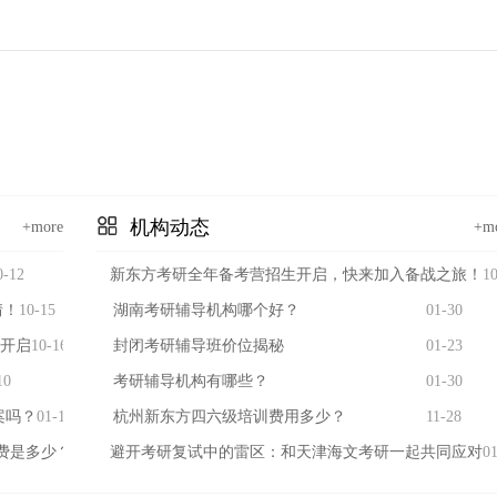
机构动态
+more
+m
0-12
新东方考研全年备考营招生开启，快来加入备战之旅！
10
情！
10-15
湖南考研辅导机构哪个好？
01-30
开启
10-16
封闭考研辅导班价位揭秘
01-23
10
考研辅导机构有哪些？
01-30
案吗？
01-16
杭州新东方四六级培训费用多少？
11-28
费是多少？
09-18
避开考研复试中的雷区：和天津海文考研一起共同应对
01