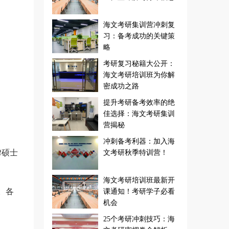
海文考研集训营冲刺复
习：备考成功的关键策
略
考研复习秘籍大公开：
海文考研培训班为你解
密成功之路
提升考研备考效率的绝
佳选择：海文考研集训
营揭秘
冲刺备考利器：加入海
律硕士
文考研秋季特训营！
海文考研培训班最新开
。各
课通知！考研学子必看
机会
25个考研冲刺技巧：海