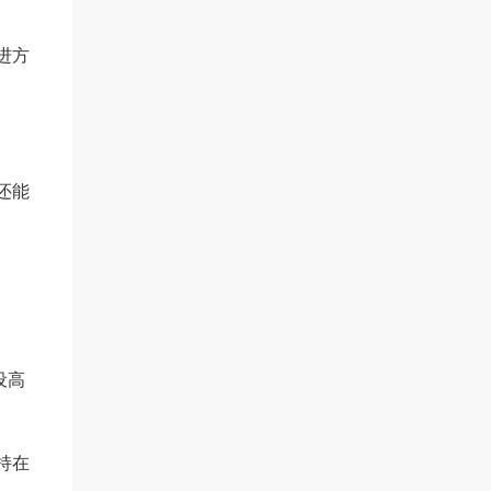
进方
还能
设高
持在