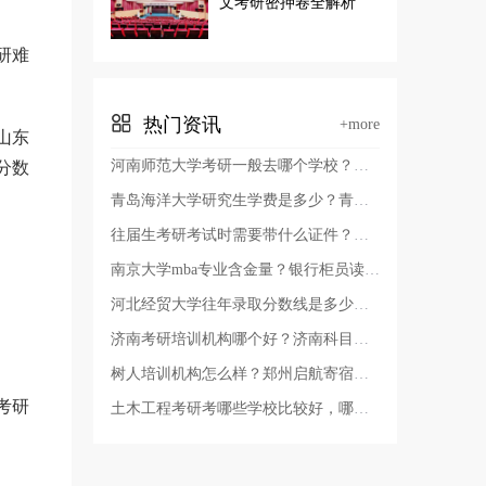
文考研密押卷全解析
研难
热门资讯
+more
山东
河南师范大学考研一般去哪个学校？河南师范大学有几个校区及校区地址，哪个校区最好？
分数
青岛海洋大学研究生学费是多少？青岛考研哪个学校容易考上？
往届生考研考试时需要带什么证件？考研报名证件照要求？
南京大学mba专业含金量？银行柜员读非全日制硕士有用吗？
河北经贸大学往年录取分数线是多少？河北经贸大学审计专硕好考吗
济南考研培训机构哪个好？济南科目二考试费用？
树人培训机构怎么样？郑州启航寄宿考研辅导班多少费用？
考研
土木工程考研考哪些学校比较好，哪些学校的土木工程教育质量高？辽宁省土木工程考研学校排名？