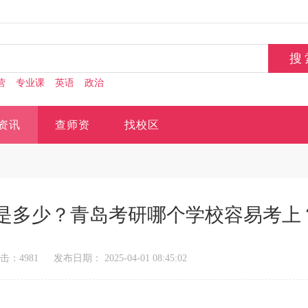
营
专业课
英语
政治
资讯
查师资
找校区
是多少？青岛考研哪个学校容易考上
击：4981
发布日期： 2025-04-01 08:45:02