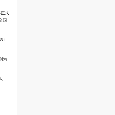
年正式
全国
5工
则为
大