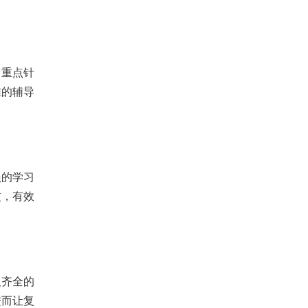
，重点针
准的辅导
员的学习
惯，有效
及齐全的
进而让复