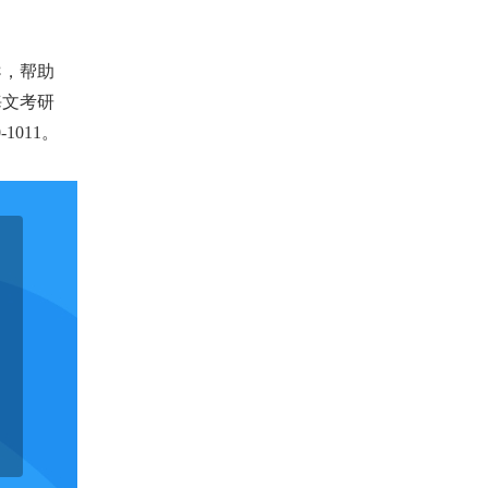
导，帮助
海文考研
011。