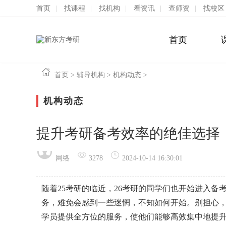
首页
|
找课程
|
找机构
|
看资讯
|
查师资
|
找校区
首页
首页
>
辅导机构
>
机构动态
>
机构动态
提升考研备考效率的绝佳选择
网络
3278
2024-10-14 16:30:01
随着25考研的临近，26考研的同学们也开始进入
务，难免会感到一些迷惘，不知如何开始。别担心
学员提供全方位的服务，使他们能够高效集中地提