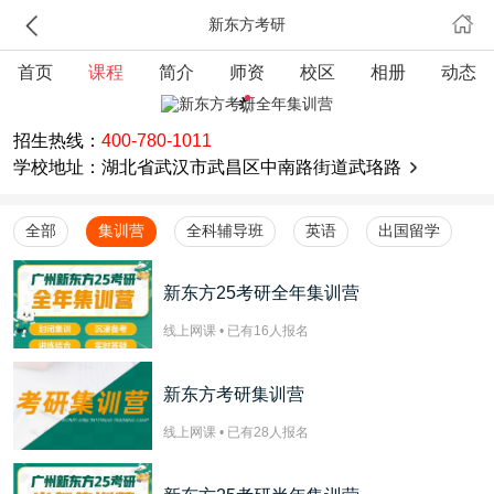
新东方考研
首页
课程
简介
师资
校区
相册
动态
招生热线：
400-780-1011
学校地址：湖北省武汉市武昌区中南路街道武珞路
全部
集训营
全科辅导班
英语
出国留学
新东方25考研全年集训营
线上网课 • 已有
16
人报名
新东方考研集训营
线上网课 • 已有
28
人报名