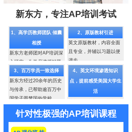
新东方，专注AP培训考试
1、高学历教师团队 倾囊
2、原版教材引进
英文原版教材，内容全面
相授
且专业，并辅以习题以便
新东方老师团对AP培训深
进步。
入研究，为学员讲授解题
规律、技巧，将考点、难
3、百万学员一致选择
4、英文环境渗透知识
点各个击破。
新东方经过20余年的历史
点，提前感受美国大学生
与传承，已帮助逾百万中
活
国学子圆梦国外学校。
英文授课为主，在英文环
境中强化AP培训考试知识
针对性极强的AP培训课程
点，并兼顾中国学生学习
特点，为学习保驾护航。