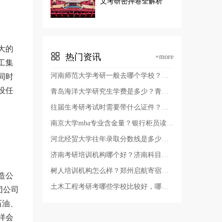
文考研密押卷全解析
大的
热门资讯
+more
工集
河南师范大学考研一般去哪个学校？河南师范大学有几个校区及校区地址，哪个校区最好？
同时
设任
青岛海洋大学研究生学费是多少？青岛考研哪个学校容易考上？
往届生考研考试时需要带什么证件？考研报名证件照要求？
南京大学mba专业含金量？银行柜员读非全日制硕士有用吗？
河北经贸大学往年录取分数线是多少？河北经贸大学审计专硕好考吗
济南考研培训机构哪个好？济南科目二考试费用？
树人培训机构怎么样？郑州启航寄宿考研辅导班多少费用？
造公
土木工程考研考哪些学校比较好，哪些学校的土木工程教育质量高？辽宁省土木工程考研学校排名？
团公司
石油、
样会