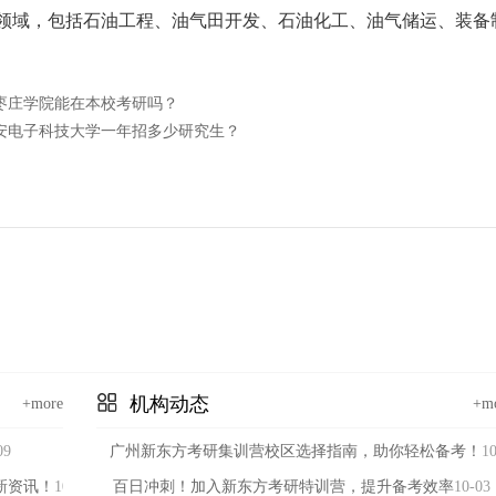
领域，包括石油工程、油气田开发、石油化工、油气储运、装备
枣庄学院能在本校考研吗？
安电子科技大学一年招多少研究生？
机构动态
+more
+m
09
广州新东方考研集训营校区选择指南，助你轻松备考！
10
新资讯！
10-11
百日冲刺！加入新东方考研特训营，提升备考效率
10-03