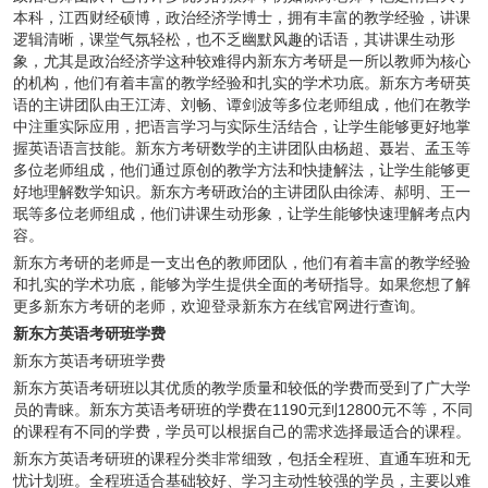
本科，江西财经硕博，政治经济学博士，拥有丰富的教学经验，讲课
逻辑清晰，课堂气氛轻松，也不乏幽默风趣的话语，其讲课生动形
象，尤其是政治经济学这种较难得内新东方考研是一所以教师为核心
的机构，他们有着丰富的教学经验和扎实的学术功底。新东方考研英
语的主讲团队由王江涛、刘畅、谭剑波等多位老师组成，他们在教学
中注重实际应用，把语言学习与实际生活结合，让学生能够更好地掌
握英语语言技能。新东方考研数学的主讲团队由杨超、聂岩、孟玉等
多位老师组成，他们通过原创的教学方法和快捷解法，让学生能够更
好地理解数学知识。新东方考研政治的主讲团队由徐涛、郝明、王一
珉等多位老师组成，他们讲课生动形象，让学生能够快速理解考点内
容。
新东方考研的老师是一支出色的教师团队，他们有着丰富的教学经验
和扎实的学术功底，能够为学生提供全面的考研指导。如果您想了解
更多新东方考研的老师，欢迎登录新东方在线官网进行查询。
新东方英语考研班学费
新东方英语考研班学费
新东方英语考研班以其优质的教学质量和较低的学费而受到了广大学
员的青睐。新东方英语考研班的学费在1190元到12800元不等，不同
的课程有不同的学费，学员可以根据自己的需求选择最适合的课程。
新东方英语考研班的课程分类非常细致，包括全程班、直通车班和无
忧计划班。全程班适合基础较好、学习主动性较强的学员，主要以难