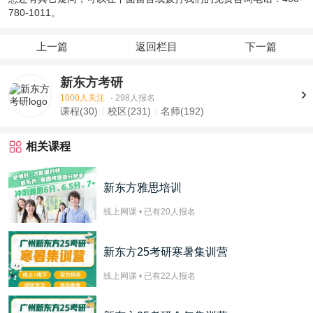
780-1011。
上一篇
返回栏目
下一篇
新东方考研
1000人关注
·
298人报名
课程(30)
校区(231)
名师(192)
相关课程
新东方雅思培训
线上网课 • 已有
20
人报名
新东方25考研寒暑集训营
线上网课 • 已有
22
人报名