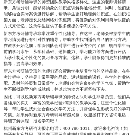
新东方考研辅导班的师资团队教学风格多样化。这里的老师讲解清
晰、条理分明，能够将抽象的知识点讲解得通俗易懂。同时，他们还
能够结合实际案例进行讲解，帮助学生更好地理解知识点。在知识框
架方面，老师擅长总结网络知识框架，将复杂的知识利用简单快捷的
方式来记忆，这为学生提供了很多便捷的学习方法。
新东方考研辅导班非常注重个性化辅导。在这里，老师会根据学生的
学习情况进行有针对性的辅导，帮助学生找到适合自己的学习方法。
在教学开始之前，学管团队会对学生进行全方位的了解，明白学生当
前的学习水平，从学科基础、逻辑能力、学习能力等方面进行评估，
为学生制定个性化的复习备考方案。这样，学生能够得到更加精准的
指导，提高学习效果。
新东方考研辅导班的老师们还会帮助学生培养学习的坚持品格。在备
考过程中，坚持是非常重要的品质。通过细致的课程、科学的作业搭
配、及时的答疑和日常督学，老师们会营造良好的学习气氛，帮助学
生不断找到学习的成就感，并以此为动力不断坚持下去。
因此，可以说新东方考研辅导班的师资团队对学生非常负责。他们具
备雄厚的实力，丰富的教学经验和独特的教学风格，注重个性化辅
导，帮助学生找到适合自己的学习方法，并督促学生形成良好的学习
习惯。如果你对新东方考研辅导班感兴趣，欢迎拨打下方咨询电话，
详细了解课程，报名学习吧！
杭州新东方考研咨询报名电话：
400-780-1011
，欢迎来电咨询！如
您还有其它疑问，可以在下面留言或拨打我们的免费咨询电话：400-