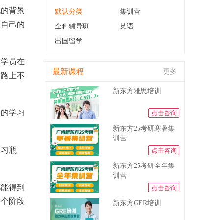
战的背景
默认分类
集训营
升自己的
全科辅导班
英语
出国留学
助学员在
最新课程
更多
的路上不
新东方雅思培训
课的学习
点击咨询
新东方25考研寒暑集
训营
学习瓶
点击咨询
新东方25考研全年集
训营
都能得到
点击咨询
每个阶段
新东方GER培训