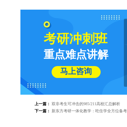
考研冲刺班
重点难点讲解
马上咨询
上一篇：
双非考生可冲击的985/211高校汇总解析
下一篇：
新东方考研一体化教学：吃住学全方位备考