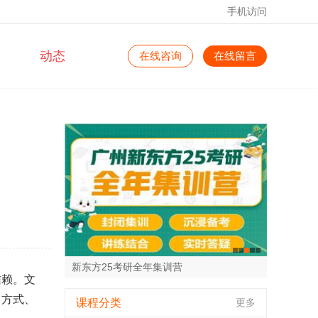
手机访问
动态
在线咨询
在线留言
新东方25考研全年集训营
信赖。文
新东方雅思培训
新东方25考研寒暑集训营
新东方GER培训
新东方托福培训班
习方式、
课程分类
更多