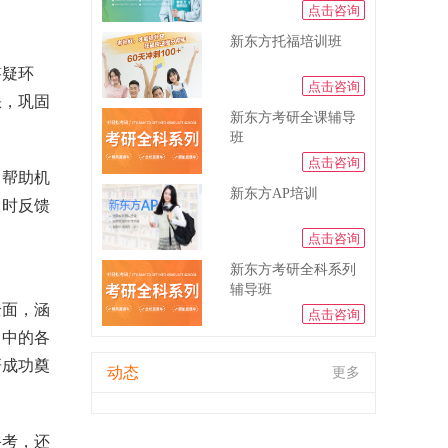
点击咨询
新东方托福培训班
答疑环
点击咨询
缺，巩固
新东方考研全课辅导
班
点击咨询
，帮助机
新东方AP培训
即时反馈
点击咨询
新东方考研全科系列
辅导班
全面，涵
点击咨询
习中的各
研成功奠
动态
更多
备考，还