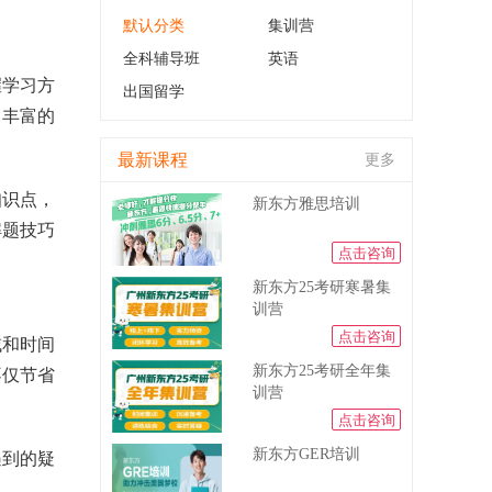
默认分类
集训营
全科辅导班
英语
握学习方
出国留学
了丰富的
最新课程
更多
知识点，
新东方雅思培训
解题技巧
点击咨询
新东方25考研寒暑集
训营
点击咨询
域和时间
新东方25考研全年集
不仅节省
训营
点击咨询
新东方GER培训
遇到的疑