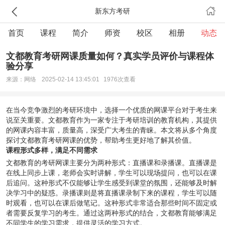
新东方考研
首页
课程
简介
师资
校区
相册
动态
文都教育考研网课质量如何？真实学员评价与课程体
验分享
来源：网络
2025-02-14 13:45:01
1976次查看
在当今竞争激烈的考研环境中，选择一个优质的网课平台对于考生来
说至关重要。文都教育作为一家专注于考研培训的教育机构，其提供
的网课内容丰富，质量高，深受广大考生的青睐。本文将从多个角度
探讨文都教育考研网课的优势，帮助考生更好地了解其价值。
课程形式多样，满足不同需求
文都教育的考研网课主要分为两种形式：直播课和录播课。直播课是
在线上同步上课，老师会实时讲解，学生可以现场提问，也可以在课
后追问。这种形式不仅能够让学生感受到课堂的氛围，还能够及时解
决学习中的疑惑。录播课则是将直播课录制下来的课程，学生可以随
时观看，也可以在课后做笔记。这种形式非常适合那些时间不固定或
者需要反复学习的考生。通过这两种形式的结合，文都教育能够满足
不同学生的学习需求，提供灵活的学习方式。