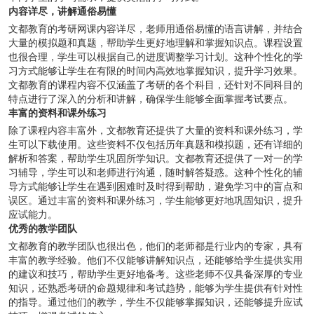
内容详尽，讲解通俗易懂
文都教育的考研网课内容详尽，老师用通俗易懂的语言讲解，并结合
大量的模拟题和真题，帮助学生更好地理解和掌握知识点。课程设置
也很合理，学生可以根据自己的进度调整学习计划。这种个性化的学
习方式能够让学生在有限的时间内高效地掌握知识，提升学习效果。
文都教育的课程内容不仅涵盖了考研的各个科目，还针对不同科目的
特点进行了深入的分析和讲解，确保学生能够全面掌握考试要点。
丰富的资料和课外练习
除了课程内容丰富外，文都教育还提供了大量的资料和课外练习，学
生可以下载使用。这些资料不仅包括历年真题和模拟题，还有详细的
解析和答案，帮助学生巩固所学知识。文都教育还提供了一对一的学
习辅导，学生可以和老师进行沟通，随时解答疑惑。这种个性化的辅
导方式能够让学生在遇到困难时及时得到帮助，避免学习中的盲点和
误区。通过丰富的资料和课外练习，学生能够更好地巩固知识，提升
应试能力。
优秀的教学团队
文都教育的教学团队也很出色，他们的老师都是行业内的专家，具有
丰富的教学经验。他们不仅能够讲解知识点，还能够给学生提供实用
的建议和技巧，帮助学生更好地备考。这些老师不仅具备深厚的专业
知识，还熟悉考研的命题规律和考试趋势，能够为学生提供有针对性
的指导。通过他们的教学，学生不仅能够掌握知识，还能够提升应试