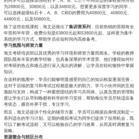
的同学可以选择加强钻石卡，A、B、C三个不同类型的课程费用分别
为28800元、30800元，以及34800元。想要更多深度学习的同学，
可以选择超级钻石卡，A、B、C和D的费用为40800元、40800元、
44800元，以及50800元。
除了这些在线课程，海文还推出了
集训营系列
，目前热销的营期有全
年营和半年营，收费分别是63800元起和53800元起。这样更为集中
系统的学习方式，帮助学员在短时间内高效备考。
学习氛围与师资力量
海文考研培训班以其优秀的学习环境和师资力量而闻名。学校的教师
团队既有丰富的教学经验，也具备深厚的学术背景。他们懂得如何针
对考研的热点和难点进行深入浅出的讲解，让学员在轻松愉快中掌握
知识。
在这样的氛围中，学员们能够明显感受到自己的知识框架逐渐完善，
这对于后续的复习和考试过程都是极大的助力。学习小伙伴间的互相
激励与支持，构成了一种紧密团结的学习共同体。认真负责的管理制
度让学生们从早到晚都有科学的学习安排，帮助每位学员尽快适应备
考状态，摒弃外界干扰，专注学习。
而且，海文还提供个性化的辅导方案，学员可以根据自身情况制定一
系列适合的学习计划。定期的模拟考试为同学们提供了役用机会，既
可以了解考试流程，又可以检验自己的学习效果，从而及时调整复习
策略。
资源整合与校区分布