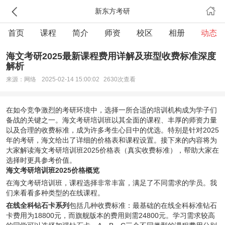
新东方考研
首页
课程
简介
师资
校区
相册
动态
海文考研2025最新课程费用详解及班型收费标准深度
解析
来源：网络
2025-02-14 15:00:02
2630次查看
在如今竞争激烈的考研环境中，选择一所合适的培训机构成为学子们
备战的关键之一。
海文考研
培训班以其全面的课程、丰厚的师资力量
以及合理的收费标准，成为许多考生心目中的优选。特别是针对2025
年的考研，海文给出了详细的价格表和课程设置。接下来的内容将为
大家解读海文考研培训班2025价格表（真实收费标准），帮助大家在
选择时更具参考价值。
海文考研培训班2025价格概览
在海文考研培训班，课程选择非常丰富，满足了不同需求的学员。我
们来看看多种类型的在线课程。
在线全科钻石卡系列
包括几种收费标准：最基础的在线全科标准钻石
卡费用为18800元，而旗舰版本的费用则需24800元。学习需求较高