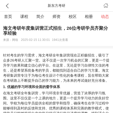
新东方考研
首页
课程
简介
师资
校区
相册
动态
海文考研年度集训营正式招生，26位考研学员齐聚分
享经验
来源：网络
2025-02-15 11:30:01
1941次查看
针对考生的学习需求，
海文考研
全年集训营现在正积极招生，吸引了
众多26考研人汇聚一堂。这不仅是一次学习机会的汇聚，更是一个提
升学习效果和建立信心的平台。在这里，无论是学习自律性欠佳的考
生，还是希望系统备考的学员，都能找到适合自己的学习方案。海文
考研集训营专注于为每位考生设计个性化的备考课程，旨在帮助大家
在考研路上不断提升自己的学习能力，为未来的考试做好充分准备。
1. 优越的学习环境和全面的督学体系
在海文考研全年集训营，学习环境非常优越，营造了浓厚的学习氛
围。这里不仅仅是一个上课的地方，更是一个提升学习动力的良好空
间。学校为每位学员提供全程的督学和指导，确保考生在学习过程中
能够得到及时的反馈和支持。优秀的课程体系和完善的教学模式，使