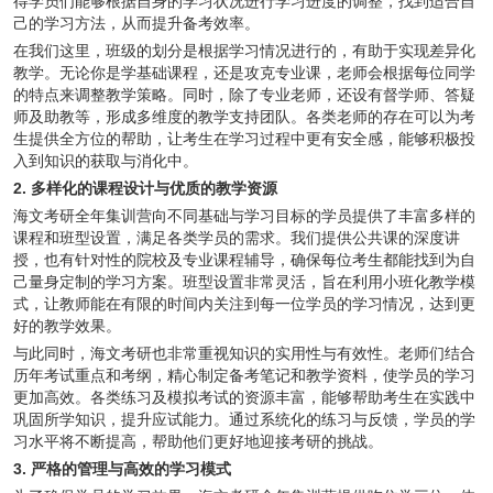
得学员们能够根据自身的学习状况进行学习进度的调整，找到适合自
己的学习方法，从而提升备考效率。
在我们这里，班级的划分是根据学习情况进行的，有助于实现差异化
教学。无论你是学基础课程，还是攻克专业课，老师会根据每位同学
的特点来调整教学策略。同时，除了专业老师，还设有督学师、答疑
师及助教等，形成多维度的教学支持团队。各类老师的存在可以为考
生提供全方位的帮助，让考生在学习过程中更有安全感，能够积极投
入到知识的获取与消化中。
2. 多样化的课程设计与优质的教学资源
海文考研全年集训营向不同基础与学习目标的学员提供了丰富多样的
课程和班型设置，满足各类学员的需求。我们提供公共课的深度讲
授，也有针对性的院校及专业课程辅导，确保每位考生都能找到为自
己量身定制的学习方案。班型设置非常灵活，旨在利用小班化教学模
式，让教师能在有限的时间内关注到每一位学员的学习情况，达到更
好的教学效果。
与此同时，海文考研也非常重视知识的实用性与有效性。老师们结合
历年考试重点和考纲，精心制定备考笔记和教学资料，使学员的学习
更加高效。各类练习及模拟考试的资源丰富，能够帮助考生在实践中
巩固所学知识，提升应试能力。通过系统化的练习与反馈，学员的学
习水平将不断提高，帮助他们更好地迎接考研的挑战。
3. 严格的管理与高效的学习模式