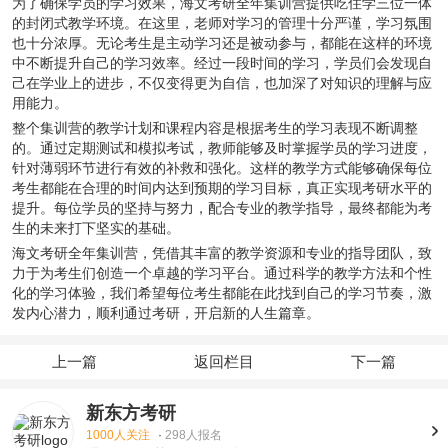
为了确保学员的学习效果，海文考研全年集训营提供吃住学三位一体
的封闭式教学环境。在这里，老师对学习的管理十分严谨，学习氛围
也十分浓厚。无论考生是主动学习还是被动参与，都能在这样的环境
中不断提升自己的学习效率。经过一段时间的学习，学员们会发现自
己在学业上的进步，不仅变得更为自信，也加深了对知识的理解与应
用能力。
整个集训营的教学计划和课程内容是根据考生的学习表现不断调整
的。通过定期测试和模拟考试，教师能够及时掌握学员的学习进度，
针对薄弱环节进行有效的补救和强化。这样的教学方式能够确保每位
考生都能在合理的时间内达到预期的学习目标，真正实现考研水平的
提升。每位学员的坚持与努力，配合专业的教学指导，最终都能为考
生的未来打下坚实的基础。
海文考研全年集训营，凭借其丰富的教学资源和专业的指导团队，致
力于为考生们创造一个卓越的学习平台。通过科学的教学方法和个性
化的学习体验，我们希望每位考生都能在此找到自己的学习节奏，激
发内心潜力，顺利通过考研，开启新的人生篇章。
上一篇
返回栏目
下一篇
新东方考研
1000人关注
·
298人报名