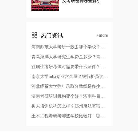
文考研密押卷全解析
热门资讯
+more
河南师范大学考研一般去哪个学校？河南师范大学有几个校区及校区地址，哪个校区最好？
青岛海洋大学研究生学费是多少？青岛考研哪个学校容易考上？
往届生考研考试时需要带什么证件？考研报名证件照要求？
南京大学mba专业含金量？银行柜员读非全日制硕士有用吗？
河北经贸大学往年录取分数线是多少？河北经贸大学审计专硕好考吗
济南考研培训机构哪个好？济南科目二考试费用？
树人培训机构怎么样？郑州启航寄宿考研辅导班多少费用？
土木工程考研考哪些学校比较好，哪些学校的土木工程教育质量高？辽宁省土木工程考研学校排名？