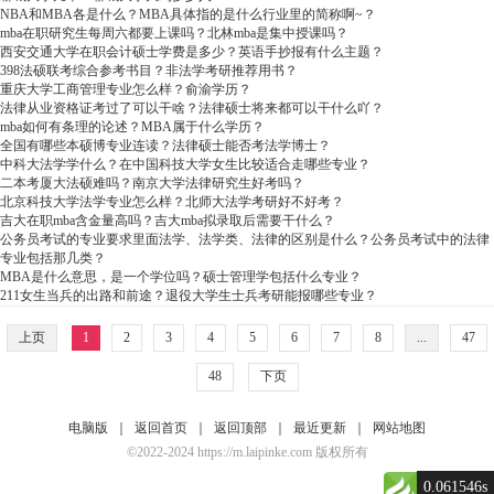
NBA和MBA各是什么？MBA具体指的是什么行业里的简称啊~？
mba在职研究生每周六都要上课吗？北林mba是集中授课吗？
西安交通大学在职会计硕士学费是多少？英语手抄报有什么主题？
398法硕联考综合参考书目？非法学考研推荐用书？
重庆大学工商管理专业怎么样？俞渝学历？
法律从业资格证考过了可以干啥？法律硕士将来都可以干什么吖？
mba如何有条理的论述？MBA属于什么学历？
全国有哪些本硕博专业连读？法律硕士能否考法学博士？
中科大法学学什么？在中国科技大学女生比较适合走哪些专业？
二本考厦大法硕难吗？南京大学法律研究生好考吗？
北京科技大学法学专业怎么样？北师大法学考研好不好考？
吉大在职mba含金量高吗？吉大mba拟录取后需要干什么？
公务员考试的专业要求里面法学、法学类、法律的区别是什么？公务员考试中的法律
专业包括那几类？
MBA是什么意思，是一个学位吗？硕士管理学包括什么专业？
211女生当兵的出路和前途？退役大学生士兵考研能报哪些专业？
上页
1
2
3
4
5
6
7
8
...
47
48
下页
电脑版
｜
返回首页
｜
返回顶部
｜
最近更新
｜
网站地图
©2022-2024 https://m.laipinke.com 版权所有
0.061546s