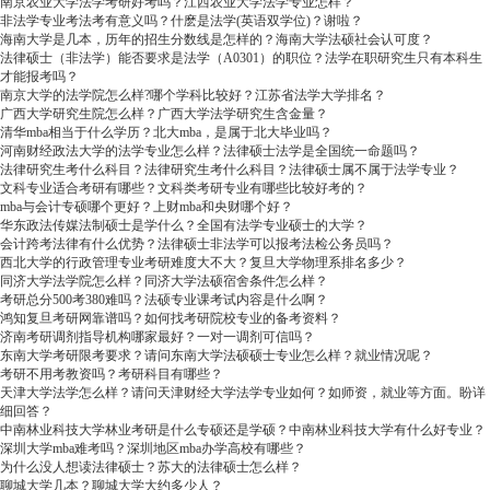
南京农业大学法学考研好考吗？江西农业大学法学专业怎样？
非法学专业考法考有意义吗？什麽是法学(英语双学位)？谢啦？
海南大学是几本，历年的招生分数线是怎样的？海南大学法硕社会认可度？
法律硕士（非法学）能否要求是法学（A0301）的职位？法学在职研究生只有本科生
才能报考吗？
南京大学的法学院怎么样?哪个学科比较好？江苏省法学大学排名？
广西大学研究生院怎么样？广西大学法学研究生含金量？
清华mba相当于什么学历？北大mba，是属于北大毕业吗？
河南财经政法大学的法学专业怎么样？法律硕士法学是全国统一命题吗？
法律研究生考什么科目？法律研究生考什么科目？法律硕士属不属于法学专业？
文科专业适合考研有哪些？文科类考研专业有哪些比较好考的？
mba与会计专硕哪个更好？上财mba和央财哪个好？
华东政法传媒法制硕士是学什么？全国有法学专业硕士的大学？
会计跨考法律有什么优势？法律硕士非法学可以报考法检公务员吗？
西北大学的行政管理专业考研难度大不大？复旦大学物理系排名多少？
同济大学法学院怎么样？同济大学法硕宿舍条件怎么样？
考研总分500考380难吗？法硕专业课考试内容是什么啊？
鸿知复旦考研网靠谱吗？如何找考研院校专业的备考资料？
济南考研调剂指导机构哪家最好？一对一调剂可信吗？
东南大学考研限考要求？请问东南大学法硕硕士专业怎么样？就业情况呢？
考研不用考教资吗？考研科目有哪些？
天津大学法学怎么样？请问天津财经大学法学专业如何？如师资，就业等方面。盼详
细回答？
中南林业科技大学林业考研是什么专硕还是学硕？中南林业科技大学有什么好专业？
深圳大学mba难考吗？深圳地区mba办学高校有哪些？
为什么没人想读法律硕士？苏大的法律硕士怎么样？
聊城大学几本？聊城大学大约多少人？