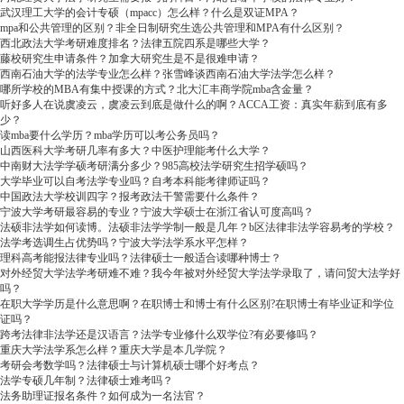
武汉理工大学的会计专硕（mpacc）怎么样？什么是双证MPA？
mpa和公共管理的区别？非全日制研究生选公共管理和MPA有什么区别？
西北政法大学考研难度排名？法律五院四系是哪些大学？
藤校研究生申请条件？加拿大研究生是不是很难申请？
西南石油大学的法学专业怎么样？张雪峰谈西南石油大学法学怎么样？
哪所学校的MBA有集中授课的方式？北大汇丰商学院mba含金量？
听好多人在说虞凌云，虞凌云到底是做什么的啊？ACCA工资：真实年薪到底有多
少？
读mba要什么学历？mba学历可以考公务员吗？
山西医科大学考研几率有多大？中医护理能考什么大学？
中南财大法学学硕考研满分多少？985高校法学研究生招学硕吗？
大学毕业可以自考法学专业吗？自考本科能考律师证吗？
中国政法大学校训四字？报考政法干警需要什么条件？
宁波大学考研最容易的专业？宁波大学硕士在浙江省认可度高吗？
法硕非法学如何读博。法硕非法学学制一般是几年？b区法律非法学容易考的学校？
法学考选调生占优势吗？宁波大学法学系水平怎样？
理科高考能报法律专业吗？法律硕士一般适合读哪种博士？
对外经贸大学法学考研难不难？我今年被对外经贸大学法学录取了，请问贸大法学好
吗？
在职大学学历是什么意思啊？在职博士和博士有什么区别?在职博士有毕业证和学位
证吗？
跨考法律非法学还是汉语言？法学专业修什么双学位?有必要修吗？
重庆大学法学系怎么样？重庆大学是本几学院？
考研会考数学吗？法律硕士与计算机硕士哪个好考点？
法学专硕几年制？法律硕士难考吗？
法务助理证报名条件？如何成为一名法官？