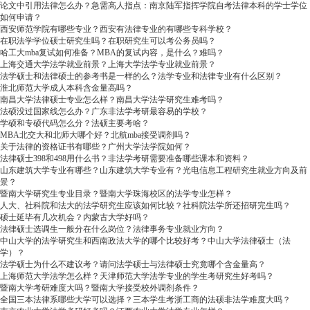
论文中引用法律怎么办？急需高人指点：南京陆军指挥学院自考法律本科的学士学位
如何申请？
西安师范学院有哪些专业？西安有法律专业的有哪些专科学校？
在职法学学位硕士研究生吗？在职研究生可以考公务员吗？
哈工大mba复试如何准备？MBA的复试内容，是什么？难吗？
上海交通大学法学就业前景？上海大学法学专业就业前景？
法学硕士和法律硕士的参考书是一样的么？法学专业和法律专业有什么区别？
淮北师范大学成人本科含金量高吗？
南昌大学法律硕士专业怎么样？南昌大学法学研究生难考吗？
法硕没过国家线怎么办？广东非法学考研最容易的学校？
学硕和专硕代码怎么分？法硕主要考啥？
MBA北交大和北师大哪个好？北航mba接受调剂吗？
关于法律的资格证书有哪些？广州大学法学院如何？
法律硕士398和498用什么书？非法学考研需要准备哪些课本和资料？
山东建筑大学专业有哪些？山东建筑大学专业有？光电信息工程研究生就业方向及前
景？
暨南大学研究生专业目录？暨南大学珠海校区的法学专业怎样？
人大、社科院和法大的法学研究生应该如何比较？社科院法学所还招研完生吗？
硕士延毕有几次机会？内蒙古大学好吗？
法律硕士选调生一般分在什么岗位？法律事务专业就业方向？
中山大学的法学研究生和西南政法大学的哪个比较好考？中山大学法律硕士（法
学）？
法学硕士为什么不建议考？请问法学硕士与法律硕士究竟哪个含金量高？
上海师范大学法学怎么样？天津师范大学法学专业的学生考研究生好考吗？
暨南大学考研难度大吗？暨南大学接受校外调剂条件？
全国三本法律系哪些大学可以选择？三本学生考浙工商的法硕非法学难度大吗？