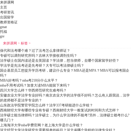
来拼课网
主页
考研资讯
出国留学
教师资格证
gmat
托福
gre
来拼课网
>
标签
>
保代和法考哪个难？过了法考怎么拿律师证？
专硕可以调剂研究所吗？吉林大学接收调剂生吗？
法学硕士在国内读还是去英国读？学法律，想当律师，去哪个国家留学好些？
学法学是先法考还是先考研？大专可以考法律硕士吗？
国企基层员工想提升学历考研，建议什么专业？MBA还是MPA？MBA可以报考国企
吗？
MBA好考吗？mba考218分什么水平？
mba不用考试吗？加拿大读MBA能留下来吗？
四川大学怎么样？华西师范研究生难考吗？
安徽农业大学法学专业好吗？南京农业大学的法学很不好吗？怎么有人跟我说，法学
的老师都不是法学专业的？
山东政法学院警官学院怎么样？法学337考研能进什么学校？
西南财经大学有哪些专业有专硕？西南财经大学一般复试的时间和方式怎样？
法学硕士能当律师吗？法学硕士，为什么学法律的不能考?另外，法律硕士都考什么?
哪几门？
上海海洋大学mba学费官网？老上海大学是什么学校？
河北经贸大学法学研究生需要报考的科目？河北省哪个学校的法律专业好？