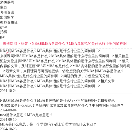
来拼课网
主页
考研资讯
出国留学
教师资格证
gmat
托福
gre
来拼课网
>
标签
>
NBA和MBA各是什么？MBA具体指的是什么行业里的简称啊
NBA和MBA各是什么？MBA具体指的是什么行业里的简称啊~？
~？
>
来拼课网NBA和MBA各是什么？MBA具体指的是什么行业里的简称啊~？相关信息
汇总为您提供NBA和MBA各是什么？MBA具体指的是什么行业里的简称啊~？相关
内容的文章，及时更新NBA和MBA各是什么？MBA具体指的是什么行业里的简称啊
~？最新文章，来拼课网尽可能地提供一切您想要的关于NBA和MBA各是什么？
MBA具体指的是什么行业里的简称啊~？问题的资源，方便您查阅分析。
NBA和MBA各是什么？MBA具体指的是什么行业里的简称啊~？相关文章
NBA和MBA各是什么？MBA具体指的是什么行业里的简称啊~？
2024-10-24
NBA和MBA各是什么？MBA具体指的是什么行业里的简称啊~？相关资讯
考研加试是什么意思？考研的初试复试加试具体指的什么？中间有时间间隔吗？
2024-09-04
mba是什么意思？MBA是啥意思？
2024-09-19
MBA是什么意思，是一个学位吗？硕士管理学包括什么专业？
2024-10-23