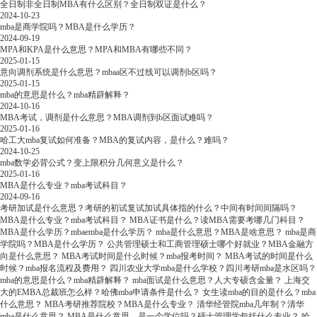
全日制非全日制MBA有什么区别？全日制双证是什么？
2024-10-23
mba是商学院吗？MBA是什么学历？
2024-09-19
MPA和KPA是什么意思？MPA和MBA有哪些不同？
2025-01-15
意向调剂系统是什么意思？mbaa区不过线可以调剂b区吗？
2025-01-15
mba的意思是什么？mba精辟解释？
2024-10-16
MBA考试，调剂是什么意思？MBA调剂到b区面试难吗？
2025-01-16
哈工大mba复试如何准备？MBA的复试内容，是什么？难吗？
2024-10-25
mba数学必背公式？变上限积分几何意义是什么？
2025-01-16
MBA是什么专业？mba考试科目？
2024-09-16
考研加试是什么意思？考研的初试复试加试具体指的什么？中间有时间间隔吗？
MBA是什么专业？mba考试科目？
MBA证书是什么？读MBA需要考哪几门科目？
MBA是什么学历？mbaemba是什么学历？
mba是什么意思？MBA是啥意思？
mba是商
学院吗？MBA是什么学历？
公共管理硕士和工商管理硕士哪个好就业？MBA金融方
向是什么意思？
MBA考试时间是什么时候？mba报考时间？
MBA考试的时间是什么
时候？mba报名流程及费用？
四川农业大学mba是什么学校？四川考研mba是水区吗？
mba的意思是什么？mba精辟解释？
mba面试是什么意思？人大专硕含金量？
上海交
大的EMBA总裁班怎么样？哈佛mba申请条件是什么？
女生读mba的目的是什么？mba
什么意思？
MBA考研推荐院校？MBA是什么专业？
清华经管院mba几年制？清华
mba是什么意思？
MBA是什么意思，是一个学位吗？硕士管理学包括什么专业？
哈