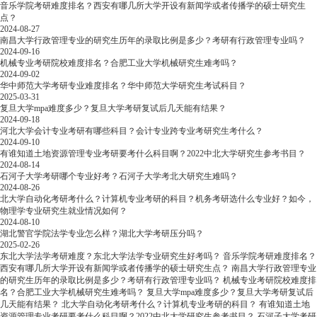
音乐学院考研难度排名？西安有哪几所大学开设有新闻学或者传播学的硕士研究生
点？
2024-08-27
南昌大学行政管理专业的研究生历年的录取比例是多少？考研有行政管理专业吗？
2024-09-16
机械专业考研院校难度排名？合肥工业大学机械研究生难考吗？
2024-09-02
华中师范大学考研专业难度排名？华中师范大学研究生考试科目？
2025-03-31
复旦大学mpa难度多少？复旦大学考研复试后几天能有结果？
2024-09-18
河北大学会计专业考研有哪些科目？会计专业跨专业考研究生考什么？
2024-09-10
有谁知道土地资源管理专业考研要考什么科目啊？2022中北大学研究生参考书目？
2024-08-14
石河子大学考研哪个专业好考？石河子大学考北大研究生难吗？
2024-08-26
北大学自动化考研考什么？计算机专业考研的科目？机务考研选什么专业好？如今，
物理学专业研究生就业情况如何？
2024-08-10
湖北警官学院法学专业怎么样？湖北大学考研压分吗？
2025-02-26
东北大学法学考研难度？东北大学法学专业研究生好考吗？
音乐学院考研难度排名？
西安有哪几所大学开设有新闻学或者传播学的硕士研究生点？
南昌大学行政管理专业
的研究生历年的录取比例是多少？考研有行政管理专业吗？
机械专业考研院校难度排
名？合肥工业大学机械研究生难考吗？
复旦大学mpa难度多少？复旦大学考研复试后
几天能有结果？
北大学自动化考研考什么？计算机专业考研的科目？
有谁知道土地
资源管理专业考研要考什么科目啊？2022中北大学研究生参考书目？
石河子大学考研