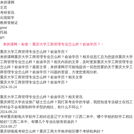
来拼课网
主页
考研资讯
出国留学
教师资格证
gmat
托福
gre
来拼课网
>
标签
>
重庆大学工商管理专业怎么样？俞渝学历？
>
重庆大学工商管理专业怎么样？俞渝学历？
来拼课网重庆大学工商管理专业怎么样？俞渝学历？相关信息汇总为您提供重庆大学
工商管理专业怎么样？俞渝学历？相关内容的文章，及时更新重庆大学工商管理专业
怎么样？俞渝学历？最新文章，来拼课网尽可能地提供一切您想要的关于重庆大学工
商管理专业怎么样？俞渝学历？问题的资源，方便您查阅分析。
重庆大学工商管理专业怎么样？俞渝学历？相关文章
重庆大学工商管理专业怎么样？俞渝学历？
2024-10-24
重庆大学工商管理专业怎么样？俞渝学历？相关资讯
重庆师范大学农业推广硕士怎么样？我打算考农学的专硕，我想知道专业硕士在找工
作时会不会有限制和学术型的相比，有什么不同么？
2024-09-24
考研重庆邮电大学软件工程好还是辽宁大学好？江西二本中。哪个学校的软件工程比
较好? 江西二本中。有哪几个专业比较有前途的？
2024-08-27
重庆研呱呱考研怎么样？重庆工商大学南岸校区哪个考研机构好？