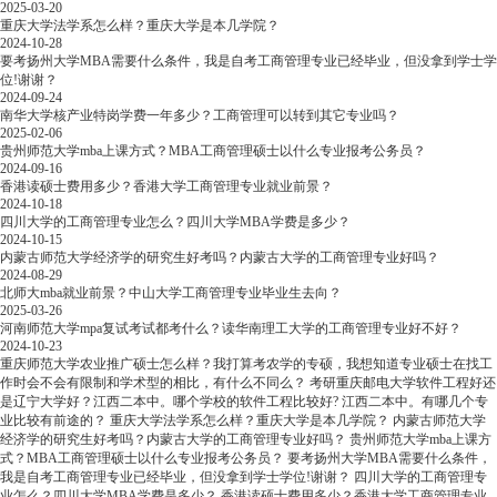
2025-03-20
重庆大学法学系怎么样？重庆大学是本几学院？
2024-10-28
要考扬州大学MBA需要什么条件，我是自考工商管理专业已经毕业，但没拿到学士学
位!谢谢？
2024-09-24
南华大学核产业特岗学费一年多少？工商管理可以转到其它专业吗？
2025-02-06
贵州师范大学mba上课方式？MBA工商管理硕士以什么专业报考公务员？
2024-09-16
香港读硕士费用多少？香港大学工商管理专业就业前景？
2024-10-18
四川大学的工商管理专业怎么？四川大学MBA学费是多少？
2024-10-15
内蒙古师范大学经济学的研究生好考吗？内蒙古大学的工商管理专业好吗？
2024-08-29
北师大mba就业前景？中山大学工商管理专业毕业生去向？
2025-03-26
河南师范大学mpa复试考试都考什么？读华南理工大学的工商管理专业好不好？
2024-10-23
重庆师范大学农业推广硕士怎么样？我打算考农学的专硕，我想知道专业硕士在找工
作时会不会有限制和学术型的相比，有什么不同么？
考研重庆邮电大学软件工程好还
是辽宁大学好？江西二本中。哪个学校的软件工程比较好? 江西二本中。有哪几个专
业比较有前途的？
重庆大学法学系怎么样？重庆大学是本几学院？
内蒙古师范大学
经济学的研究生好考吗？内蒙古大学的工商管理专业好吗？
贵州师范大学mba上课方
式？MBA工商管理硕士以什么专业报考公务员？
要考扬州大学MBA需要什么条件，
我是自考工商管理专业已经毕业，但没拿到学士学位!谢谢？
四川大学的工商管理专
业怎么？四川大学MBA学费是多少？
香港读硕士费用多少？香港大学工商管理专业