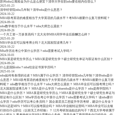
苏州mba公寓租金为什么这么便宜？清华大学在职mba要在校内住宿么？
2025-01-23
清华经管院mba几年制？清华mba是什么意思？
2024-10-22
MBA联考英语的难度相当于大学英语的几级水平？考MBA都要什么复习资料呢？
2024-09-16
mba数学相当于什么水平？mba大师怎么退款？
2024-09-26
一个月工资一万多算高吗？北大光华MBA同学毕业后薪酬怎么样？
2025-01-20
MBA毕业后可以报考博士吗？北大国发院读博几年？
2024-10-22
Mba学历在考公中算什么学历？mba需要考试入学吗？
2024-10-01
MBA算是研究生学历么？MBA算是研究生学？硕士研究生单证与双证有什么区别？
2024-09-24
什么是国际mba？mba结业证书算学历吗？
2025-01-14
mba如何有条理的论述？MBA属于什么学历？
清华经管院mba几年制？清华mba是什
么意思？
MBA联考英语的难度相当于大学英语的几级水平？考MBA都要什么复习资
料呢？
mba数学相当于什么水平？mba大师怎么退款？
MBA毕业后可以报考博士吗？
北大国发院读博几年？
MBA是什么学历？mbaemba是什么学历？
mba是商学院吗？
MBA是什么学历？
MBA算是研究生学历么？MBA算是研究生学？硕士研究生单证与
双证有什么区别？
Mba学历在考公中算什么学历？mba需要考试入学吗？
读mba要什
么学历？mba学历可以考公务员吗？
国企基层员工想提升学历考研，建议什么专业？
MBA还是MPA？MBA可以报考国企吗？
MBA毕业能转运营吗？MBA毕业可以去银
行担任什么职位（以前无工作经验）？
12月考研加油励志的句子？西北大学考研属于
什么档次？
要考扬州大学MBA需要什么条件，我是自考工商管理专业已经毕业，但