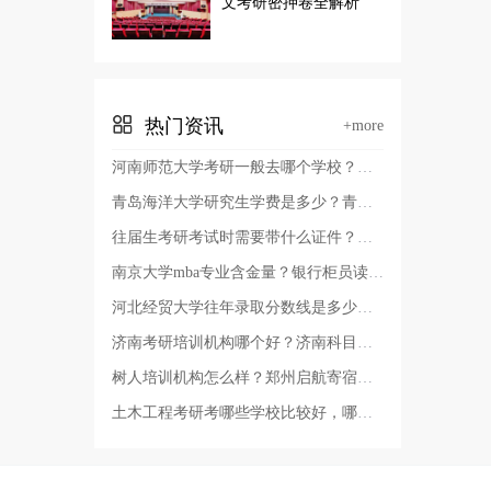
文考研密押卷全解析
热门资讯
+more
河南师范大学考研一般去哪个学校？河南师范大学有几个校区及校区地址，哪个校区最好？
青岛海洋大学研究生学费是多少？青岛考研哪个学校容易考上？
往届生考研考试时需要带什么证件？考研报名证件照要求？
南京大学mba专业含金量？银行柜员读非全日制硕士有用吗？
河北经贸大学往年录取分数线是多少？河北经贸大学审计专硕好考吗
济南考研培训机构哪个好？济南科目二考试费用？
树人培训机构怎么样？郑州启航寄宿考研辅导班多少费用？
土木工程考研考哪些学校比较好，哪些学校的土木工程教育质量高？辽宁省土木工程考研学校排名？