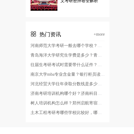
文考研密押卷全解析
热门资讯
+more
河南师范大学考研一般去哪个学校？河南师范大学有几个校区及校区地址，哪个校区最好？
青岛海洋大学研究生学费是多少？青岛考研哪个学校容易考上？
往届生考研考试时需要带什么证件？考研报名证件照要求？
南京大学mba专业含金量？银行柜员读非全日制硕士有用吗？
河北经贸大学往年录取分数线是多少？河北经贸大学审计专硕好考吗
济南考研培训机构哪个好？济南科目二考试费用？
树人培训机构怎么样？郑州启航寄宿考研辅导班多少费用？
土木工程考研考哪些学校比较好，哪些学校的土木工程教育质量高？辽宁省土木工程考研学校排名？