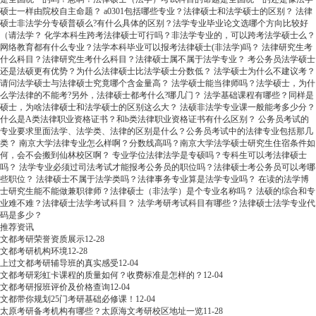
硕士一样由院校自主命题？
a0301包括哪些专业？法律硕士和法学硕士的区别？
法律
硕士非法学分专硕普硕么?有什么具体的区别？法学专业毕业论文选哪个方向比较好
（请法学？
化学本科生跨考法律硕士可行吗？非法学专业的，可以跨考法学硕士么？
网络教育都有什么专业？法学本科毕业可以报考法律硕士(非法学)吗？
法律研究生考
什么科目？法律研究生考什么科目？法律硕士属不属于法学专业？
考公务员法学硕士
还是法硕更有优势？为什么法律硕士比法学硕士分数低？
法学硕士为什么不建议考？
请问法学硕士与法律硕士究竟哪个含金量高？
法学硕士能当律师吗？法学硕士，为什
么学法律的不能考?另外，法律硕士都考什么?哪几门？
法学基础课程有哪些？同样是
硕士，为啥法律硕士和法学硕士的区别这么大？
法硕非法学专业课一般能考多少分？
什么是A类法律职业资格证书？和b类法律职业资格证书有什么区别？
公务员考试的
专业要求里面法学、法学类、法律的区别是什么？公务员考试中的法律专业包括那几
类？
南京大学法律专业怎么样啊？分数线高吗？南京大学法学硕士研究生住宿条件如
何，会不会搬到仙林校区啊？
专业学位法律法学是专硕吗？专科生可以考法律硕士
吗？
法学专业必须过司法考试才能报考公务员的职位吗？法律硕士考公务员可以考哪
些职位？
法律硕士不属于法学类吗？法律事务专业算是法学专业吗？
在读的法学博
士研究生能不能做兼职律师？法律硕士（非法学）是个专业名称吗？
法硕的综合和专
业难不难？法律硕士法学考试科目？
法学考研考试科目有哪些？法律硕士法学专业代
码是多少？
推荐资讯
文都考研荣誉资质展示
12-28
文都考研机构环境
12-28
上过文都考研辅导班的真实感受
12-04
文都考研彩虹卡课程的质量如何？收费标准是怎样的？
12-04
文都考研报班评价及价格查询
12-04
文都带你规划25门考研基础必修课！
12-04
太原考研备考机构有哪些？太原海文考研校区地址一览
11-28