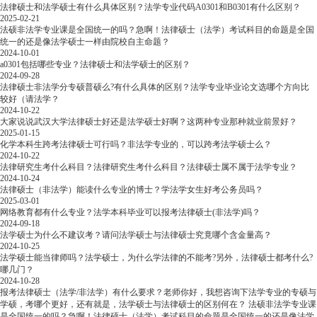
法律硕士和法学硕士有什么具体区别？法学专业代码A0301和B0301有什么区别？
2025-02-21
法硕非法学专业课是全国统一的吗？急啊！法律硕士（法学）考试科目的命题是全国
统一的还是像法学硕士一样由院校自主命题？
2024-10-01
a0301包括哪些专业？法律硕士和法学硕士的区别？
2024-09-28
法律硕士非法学分专硕普硕么?有什么具体的区别？法学专业毕业论文选哪个方向比
较好（请法学？
2024-10-22
大家说说武汉大学法律硕士好还是法学硕士好啊？这两种专业那种就业前景好？
2025-01-15
化学本科生跨考法律硕士可行吗？非法学专业的，可以跨考法学硕士么？
2024-10-22
法律研究生考什么科目？法律研究生考什么科目？法律硕士属不属于法学专业？
2024-10-24
法律硕士（非法学）能读什么专业的博士？学法学女生好考公务员吗？
2025-03-01
网络教育都有什么专业？法学本科毕业可以报考法律硕士(非法学)吗？
2024-09-18
法学硕士为什么不建议考？请问法学硕士与法律硕士究竟哪个含金量高？
2024-10-25
法学硕士能当律师吗？法学硕士，为什么学法律的不能考?另外，法律硕士都考什么?
哪几门？
2024-10-28
报考法律硕士（法学/非法学）有什么要求？老师你好，我想咨询下法学专业的专硕与
学硕，考哪个更好，还有就是，法学硕士与法律硕士的区别何在？
法硕非法学专业课
是全国统一的吗？急啊！法律硕士（法学）考试科目的命题是全国统一的还是像法学