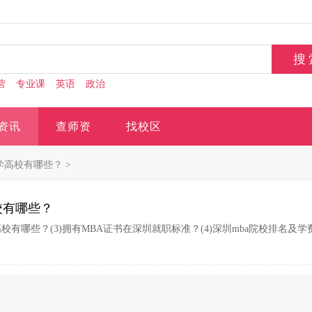
营
专业课
英语
政治
资讯
查师资
找校区
办学高校有哪些？
>
校有哪些？
高校有哪些？(3)拥有MBA证书在深圳就职标准？(4)深圳mba院校排名及学费？