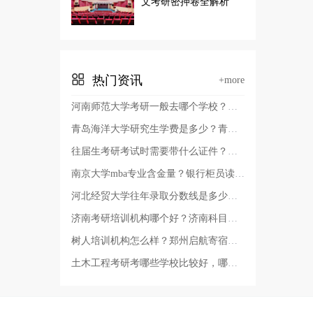
文考研密押卷全解析
热门资讯
+more
河南师范大学考研一般去哪个学校？河南师范大学有几个校区及校区地址，哪个校区最好？
青岛海洋大学研究生学费是多少？青岛考研哪个学校容易考上？
往届生考研考试时需要带什么证件？考研报名证件照要求？
南京大学mba专业含金量？银行柜员读非全日制硕士有用吗？
河北经贸大学往年录取分数线是多少？河北经贸大学审计专硕好考吗
济南考研培训机构哪个好？济南科目二考试费用？
树人培训机构怎么样？郑州启航寄宿考研辅导班多少费用？
土木工程考研考哪些学校比较好，哪些学校的土木工程教育质量高？辽宁省土木工程考研学校排名？