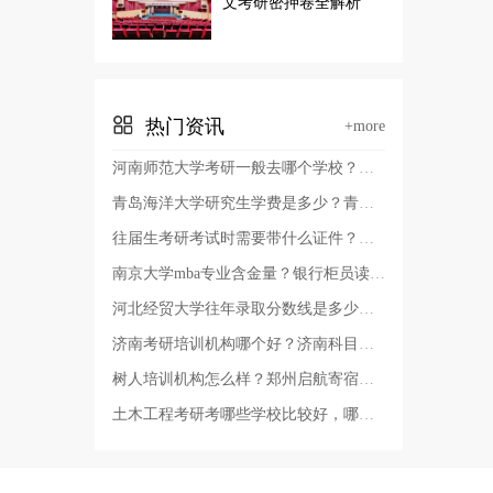
文考研密押卷全解析
热门资讯
+more
河南师范大学考研一般去哪个学校？河南师范大学有几个校区及校区地址，哪个校区最好？
青岛海洋大学研究生学费是多少？青岛考研哪个学校容易考上？
往届生考研考试时需要带什么证件？考研报名证件照要求？
南京大学mba专业含金量？银行柜员读非全日制硕士有用吗？
河北经贸大学往年录取分数线是多少？河北经贸大学审计专硕好考吗
济南考研培训机构哪个好？济南科目二考试费用？
树人培训机构怎么样？郑州启航寄宿考研辅导班多少费用？
土木工程考研考哪些学校比较好，哪些学校的土木工程教育质量高？辽宁省土木工程考研学校排名？