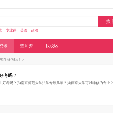
营
专业课
英语
政治
资讯
查师资
找校区
究生好考吗？
>
好考吗？
究生好考吗？(3)南京师范大学法学专硕几年？(4)南京大学可以辅修的专业