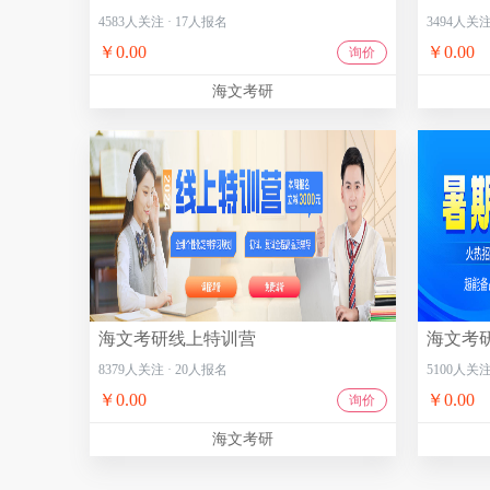
4583
人关注
·
17
人报名
3494
人关
￥0.00
￥0.00
询价
海文考研
海文考研线上特训营
海文考
8379
人关注
·
20
人报名
5100
人关
￥0.00
￥0.00
询价
海文考研