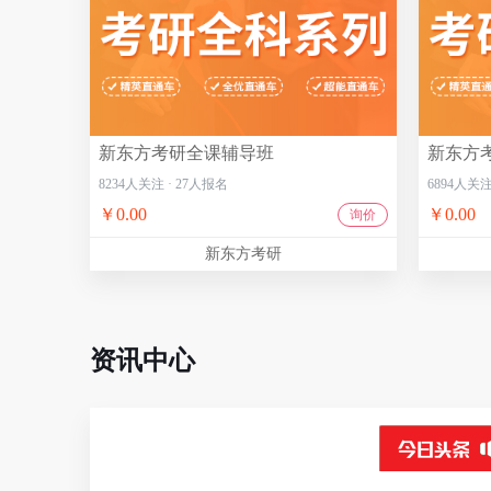
新东方考研全课辅导班
新东方
8234
人关注
·
27
人报名
6894
人关
￥0.00
￥0.00
询价
新东方考研
资讯中心