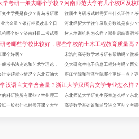
往届生考研考试时需要带什么证件？考研报名证件照要求
大学考研一般去哪个学校？河南师范大学有几个校区及校
南京大学mba专业含金量？银行柜员读非全日制硕士有用
研究生学费是多少？青岛考研哪
址，哪个校区最好？
往届生考研考试时需要带什么证件？考
上？
专业含金量？银行柜员读非全日
证件照要求？
河北经贸大学往年录取分数线是多少？
河北经贸大学往年录取分数线是多少？河北经贸大学审计
？
机构哪个好？济南科目二考试费
贸大学审计专硕好考吗
树人培训机构怎么样？郑州启航寄宿考
考吗
济南考研培训机构哪个好？济南科目二考试费用？
研考哪些学校比较好，哪些学校的土木工程教育质量高
班多少费用？
班哪个好啊？
省土木工程考研学校排名？
宋浩的高等数学对考研有帮助吗？微积
一般考书法史论和艺术学理论，
的标准步骤？
交大研究生电子信息工程好考吗？西安
书法史论和艺术学理论包括哪些
会计专硕就业情况？东北石油大
技大学一年招多少研究生？
枣庄学院和菏泽学院哪个更好一点？枣
度？
学汉语言文学含金量？浙江大学汉语言文学专业怎么样
能在本校考研吗？
生的科研院所有哪些？兰州理工
东北师范大学研究生寝室怎么样？东北
怎么样？
导班一般都什么时候开课？大学
学有内部考研吗？
高等数学基础篇和辅导讲义区别？考研
研辅导班吗？
础篇跟辅导讲义区别？