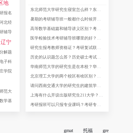
？
区地
东北师范大学研究生寝室怎么样？东北师范大学有内部考研吗？
吗？
研报名
暑期的考研辅导班一般都什么时候开课？大学校院内都有考研辅导班吗？
河北经
专硕好
高等数学基础篇和辅导讲义区别？考研数学基础篇跟辅导讲义区别？
研辅导
医学检验技术考研辅导班哪里的好？医学影像学研究生院校排名？
？辽宁
研究生报考教师资格证？考研复试联系导师，导师说叫我好好准备复试，他们不提供辅导，复试自己想办法。我应该怎么办？
分解题
历史的认识题怎么答？历史硕士考试科目？
电子科
华南师范大学的研究生是在本校？华南师范大学教育学考研333教育综合考试参考书目有哪些？
庄学院
北京理工大学的两个校区有啥区别？房山大学城有什么大学？
？
请问西南交通大学的研究生的建筑学质量如何？西南交通大学建筑学就业情况？
师范大
上海有什么开设出版研究生211大学？哪些辅导书与考研政治真题难度最接近？
数学基
考研报班可以只报专业课吗？考研专业课需要报班吗？
gmat
托福
gre