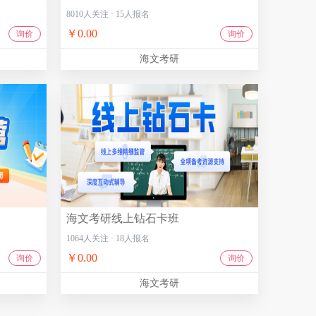
8010
人关注
·
15
人报名
￥0.00
询价
询价
海文考研
海文考研线上钻石卡班
1064
人关注
·
18
人报名
￥0.00
询价
询价
海文考研