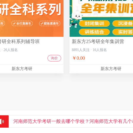
考研全科系列辅导班
新东方25考研全年集训营
注
·
26
人报名
8891
人关注
·
16
人报名
￥0.00
询价
新东方考研
新东方考研
河南师范大学考研一般去哪个学校？河南师范大学有几个
校区地址，哪个校区最好？
青岛海洋大学研究生学费是多少？青岛考研哪个学校容易