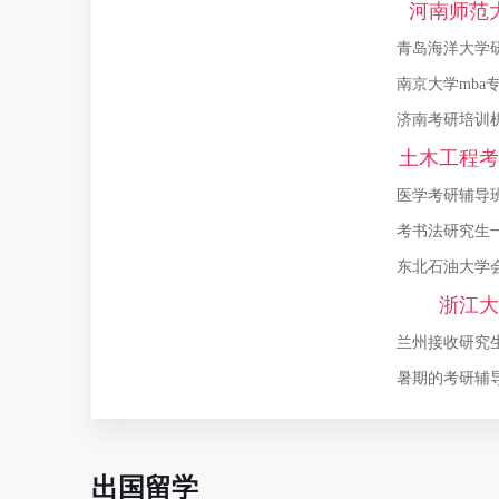
河南师范
青岛海洋大学
个学校容易考
南京大学mba
制硕士有用吗
济南考研培训
用？
土木工程考
医学考研辅导
考书法研究生
我想问一下，
东北石油大学
书？
学研究生认可
浙江大
兰州接收研究
大学研究生院
暑期的考研辅
校院内都有考
出国留学