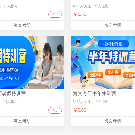
注
·
22
人报名
6237
人关注
·
21
人报名
￥0.00
询价
海文考研
海文考研
研暑假特训营
海文考研半年集训营
注
·
21
人报名
5498
人关注
·
19
人报名
￥0.00
询价
海文考研
海文考研