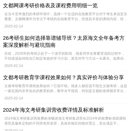
文都网课考研价格表及课程费用明细一览
在当今竞争激烈的考研环境中，选择一个合适的在线教育平台对于考生来说至关
重要。文都网课作为专注于考研的在线教育平台，凭借其丰富的课程内容、经
验...
2025-02-14
26考研生如何选择靠谱辅导班？太原海文全年备考方
案深度解析与避坑指南
目前，2026年的考研正处于一个迷茫的阶段，很多同学在寒窗苦读的过程中，
不知道该如何给自己制定有效的学习计划，甚至对学习方法一头雾水。如果你...
2025-02-14
文都考研教育学课程效果如何？真实评价与体验分享
文都考研教育学课程效果如何？它很不错。很多人都应该不陌生文都考研，这是
一家在国内非常知名的教育机构，教学水平很高，特别是文都的老师都非常出
色。最近有学生询问文都...
2025-02-14
2024年海文考研集训营收费详情及标准解析
2024海文考研集训营收费标准概述海文考研集训营在2024年的收费标准因课程
类型及服务定制的不同而有所差异，具体价格区间相对宽泛，意在满足不...
2025-02-14