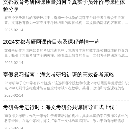
文都教育考研网课质量如何？真实学员评价与课程体
验分享
在当今竞争激烈的考研环境中，选择一个优质的网课平台对于考生来说至关重
要。文都教育作为一家专注于考研培训的教育机构，其提供的网课内容丰富，质
量...
2025-02-14
2024文都考研网课价目表及课程详情一览
文都考研作为国内知名的考研培训机构，凭借其丰富的教学经验和优质的师资力
量，吸引了大量考研学子的关注。随着线上教育的普及，文都考研网课逐渐成
为...
2025-02-14
寒假复习指南：海文考研培训班的高效备考策略
26考研学子心中常有四个疑惑：该选择哪个院校和专业？考研需要掌握哪些知识
点？学习到什么程度才能自信应对考试？在数学、英语、政治和专业课程的备...
2025-02-14
考研备考进行时：海文考研公共课辅导正式上线！
南京海文考研，作为一家专注于考研培训的机构，具备丰富的学习资源和多年的
教学经验。在这个领域，海文汇集了一支优秀教师团队，致力于为有考研需求
的...
2025-02-14